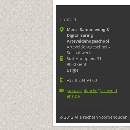
Contact
Mens, Samenleving &
Digitalisering
Arteveldehogeschool
Arteveldehogeschool -
Sociaal werk
Sint-Annaplein 31
9000 Gent
België
+32 9 234 94 00
jana.ver
plancke@
arteveld
ehs.be
© 2012 Alle rechten voorbehouden.