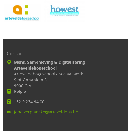
Contact
Mens, Samenleving & Digitalisering
Arteveldehogeschool
Arteveldehogeschool - Sociaal werk
Sint-Annaplein 31
9000 Gent
België
+32 9 234 94 00
jana.ver
plancke@
arteveld
ehs.be