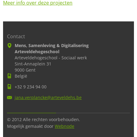
Meer info over deze projecten
Contact
Mens, Samenleving & Digitalisering
Arteveldehogeschool
Arteveldehogeschool - Sociaal werk
Sint-Annaplein 31
9000 Gent
België
+32 9 234 94 00
jana.ver
plancke@
arteveld
ehs.be
© 2012 Alle rechten voorbehouden.
Mogelijk gemaakt door
Webnode