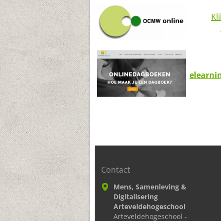
Kl
elearni
Contact
Mens, Samenleving &
Digitalisering
Arteveldehogeschool
Arteveldehogeschool -