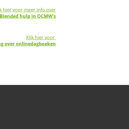
ik hier voor meer info over
Blended hulp in OCMW's
Klik hier voor
ng over onlinedagboeken