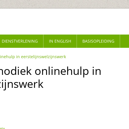
DIENSTVERLENING
IN ENGLISH
BASISOPLEIDING
inehulp in eerstelijnswelzijnswerk
hodiek onlinehulp in
zijnswerk