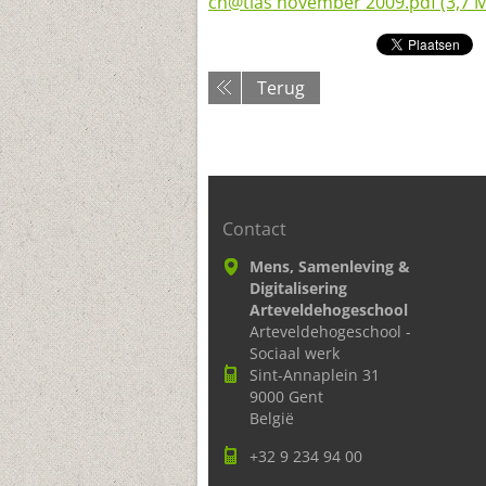
ch@tlas november 2009.pdf (3,7 
Terug
Contact
Mens, Samenleving &
Digitalisering
Arteveldehogeschool
Arteveldehogeschool -
Sociaal werk
Sint-Annaplein 31
9000 Gent
België
+32 9 234 94 00