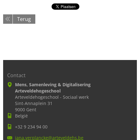
Terug
Contact
Mens, Samenleving & Digitalisering
Arteveldehogeschool
Arteveldehogeschool - Sociaal werk
Sint-Annaplein 31
9000 Gent
België
+32 9 234 94 00
jana.ver
plancke@
arteveld
ehs.be