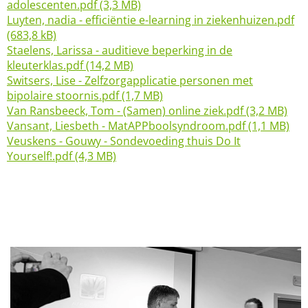
adolescenten.pdf (3,3 MB)
Luyten, nadia - efficiëntie e-learning in ziekenhuizen.pdf
(683,8 kB)
Staelens, Larissa - auditieve beperking in de
kleuterklas.pdf (14,2 MB)
Switsers, Lise - Zelfzorgapplicatie personen met
bipolaire stoornis.pdf (1,7 MB)
Van Ransbeeck, Tom - (Samen) online ziek.pdf (3,2 MB)
Vansant, Liesbeth - MatAPPboolsyndroom.pdf (1,1 MB)
Veuskens - Gouwy - Sondevoeding thuis Do It
Yourself!.pdf (4,3 MB)