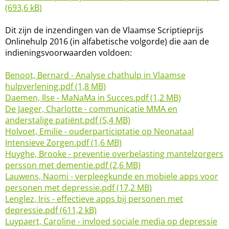
(693,6 kB)
Dit zijn de inzendingen van de Vlaamse Scriptieprijs
Onlinehulp 2016 (in alfabetische volgorde) die aan de
indieningsvoorwaarden voldoen:
Benoot, Bernard - Analyse chathulp in Vlaamse
hulpverlening.pdf (1,8 MB)
Daemen, Ilse - MaNaMa in Succes.pdf (1,2 MB)
De Jaeger, Charlotte - communicatie MMA en
anderstalige patiënt.pdf (5,4 MB)
Holvoet, Emilie - ouderparticiptatie op Neonataal
Intensieve Zorgen.pdf (1,6 MB)
Huyghe, Brooke - preventie overbelasting mantelzorgers
persson met dementie.pdf (2,6 MB)
Lauwens, Naomi - verpleegkunde en mobiele apps voor
personen met depressie.pdf (17,2 MB)
Lenglez, Iris - effectieve apps bij personen met
depressie.pdf (611,2 kB)
Luypaert, Caroline - invloed sociale media op depressie