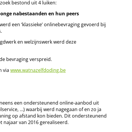
zoek bestond uit 4 luiken:
j jonge nabestaanden en hun peers
erd een ‘klassieke’ onlinebevraging gevoerd bij
.
eugdwerk en welzijnswerk werd deze
e bevraging verspreid.
n via
www.watnazelfdoding.be
eneens een ondersteunend online-aanbod uit
lservice, …) waarbij werd nagegaan of en zo ja
ning op afstand kon bieden. Dit ondersteunend
t najaar van 2016 gerealiseerd.