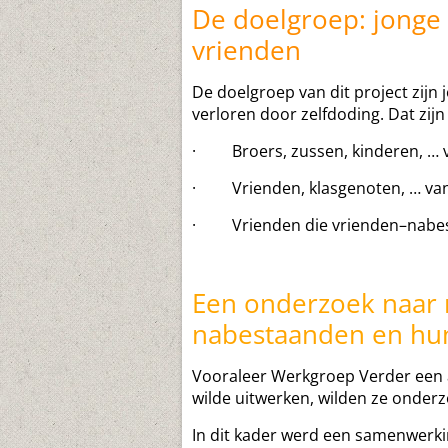
De doelgroep: jonge
vrienden
De doelgroep van dit project zijn
verloren door zelfdoding. Dat zij
· Broers, zussen, kinderen, … v
· Vrienden, klasgenoten, … van 
· Vrienden die vrienden–nabes
Een onderzoek naar 
nabestaanden en hu
Vooraleer Werkgroep Verder een
wilde uitwerken, wilden ze onde
In dit kader werd een samenwerki