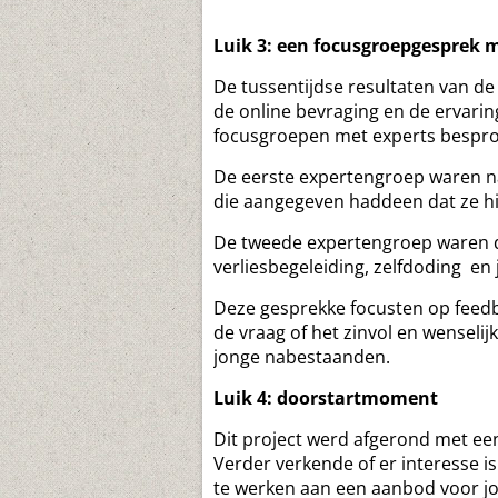
Luik 3: een focusgroepgesprek m
De tussentijdse resultaten van de 
de online bevraging en de ervari
focusgroepen met experts bespro
De eerste expertengroep waren n
die aangegeven haddeen dat ze hi
De tweede expertengroep waren 
verliesbegeleiding, zelfdoding en
Deze gesprekke focusten op feedb
de vraag of het zinvol en wenselij
jonge nabestaanden.
Luik 4: doorstartmoment
Dit project werd afgerond met ee
Verder verkende of er interesse i
te werken aan een aanbod voor j