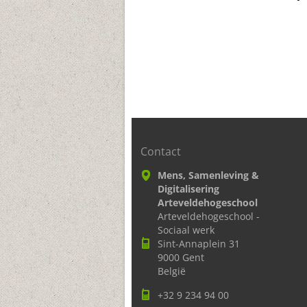
Contact
Mens, Samenleving &
Digitalisering
Arteveldehogeschool
Arteveldehogeschool -
Sociaal werk
Sint-Annaplein 31
9000 Gent
België
+32 9 234 94 00