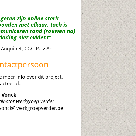
geren zijn online sterk
bonden met elkaar, toch is
municeren rond (rouwen na)
doding niet evident”
a Anquinet, CGG PassAnt
ntactpersoon
je meer info over dit project,
acteer dan
e Vonck
dinator Werkgroep Verder
evonck@werkgroepverder.be