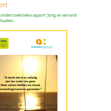
ort
t onderzoekroeksrapport 'Jong en iemand
nloaden
.