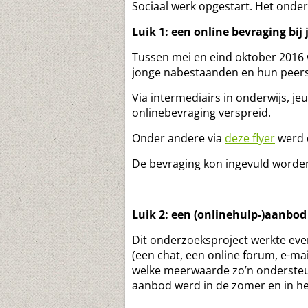
Sociaal werk opgestart. Het onder
Luik 1: een online bevraging bi
Tussen mei en eind oktober 2016 w
jonge nabestaanden en hun peers
Via intermediairs in onderwijs, j
onlinebevraging verspreid.
Onder andere via
deze flyer
werd d
De bevraging kon ingevuld worde
Luik 2: een (onlinehulp-)aanbod
Dit onderzoeksproject werkte ev
(een chat, een online forum, e-mai
welke meerwaarde zo’n ondersteu
aanbod werd in de zomer en in he