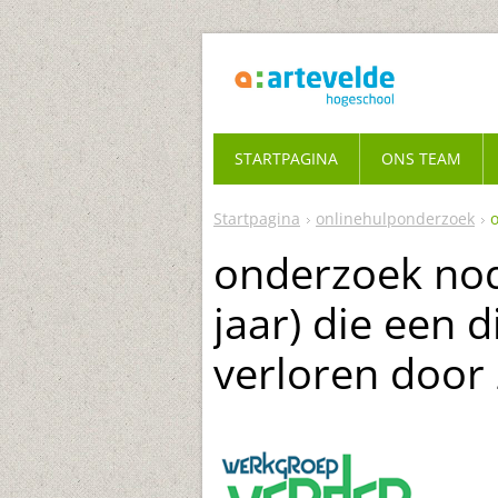
STARTPAGINA
ONS TEAM
Startpagina
onlinehulponderzoek
onderzoek nod
jaar) die een 
verloren door