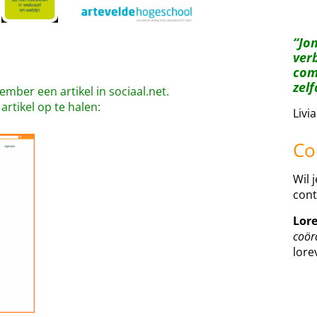
“Jon
ver
com
zelf
ember een artikel in sociaal.net.
rtikel op te halen:
Livi
Co
Wil 
cont
Lor
coör
lor